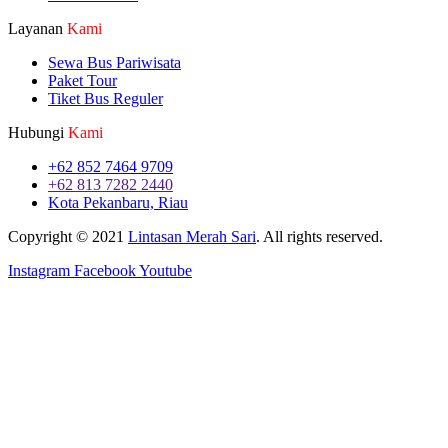
Layanan
Kami
Sewa Bus Pariwisata
Paket Tour
Tiket Bus Reguler
Hubungi
Kami
+62 852 7464 9709
+62 813 7282 2440
Kota Pekanbaru, Riau
Copyright © 2021
Lintasan Merah Sari
. All rights reserved.
Instagram
Facebook
Youtube