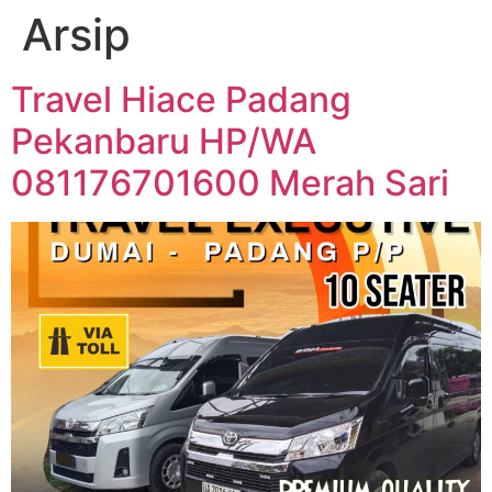
Arsip
Travel Hiace Padang
Pekanbaru HP/WA
081176701600 Merah Sari