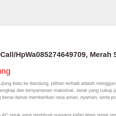
 Call/HpWa085274649709, Merah S
ung
Ujung Batu ke Bandung, pilihan terbaik adalah menggu
as lengkap dan kenyamanan maksimal. Jarak yang cukup 
 benar-benar memberikan rasa aman, nyaman, serta prak
s AC sejuk yang membuat suasana kabin tetap segar sep