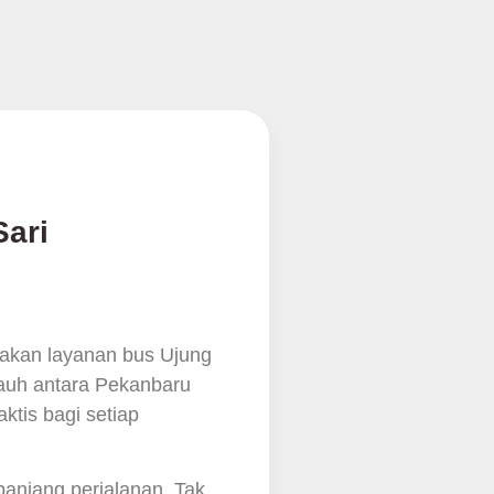
ari
nakan layanan bus Ujung
jauh antara Pekanbaru
tis bagi setiap
anjang perjalanan. Tak