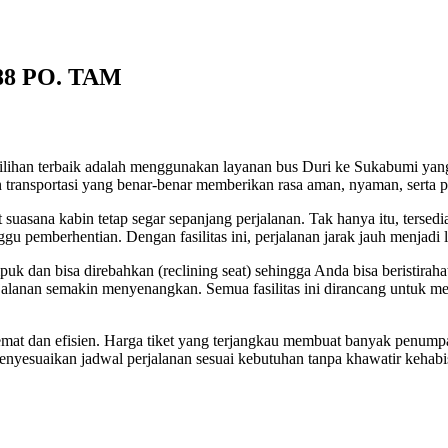
88 PO. TAM
ilihan terbaik adalah menggunakan layanan bus Duri ke Sukabumi yang 
ransportasi yang benar-benar memberikan rasa aman, nyaman, serta pr
asana kabin tetap segar sepanjang perjalanan. Tak hanya itu, tersedia 
nggu pemberhentian. Dengan fasilitas ini, perjalanan jarak jauh menjadi
puk dan bisa direbahkan (reclining seat) sehingga Anda bisa beristira
erjalanan semakin menyenangkan. Semua fasilitas ini dirancang untuk m
emat dan efisien. Harga tiket yang terjangkau membuat banyak penump
menyesuaikan jadwal perjalanan sesuai kebutuhan tanpa khawatir kehabis