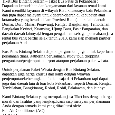
Tiket Bus Bintang Selatan – Tiket Bus Patas di Pekanbaru :
Dapatkan kemudahan dan kenyamanan dari layanan rental kami.
Kami memiliki layanan di wilayah Riau khususnya kota Pekanbaru
dan juga dapat melayani untuk daerah-daerah di kabupaten atau
kotamadya yang berada dalam Provinsi Riau (antara lain daerah
Dumai, Duri, Minas, Perawang, Rengat, Bangkinang, Tembilahan,
Pangkalan Kerinci, Kuansing, Ujung Batu, Pasir Pangaraian, dan
daerah-daerah lainnya).Dengan pengalaman sebagai perusahaan jasa
rental bus yang berdiri sejak tahun 2013, kami siap menjadi partner
perjalanan Anda.
Bus Patas Bintang Selatan dapat dipergunakan juga untuk keperluan
perjalanan dinas, gathering perusahaan, study tour, dropping,
pengantaran/penjemputan airport ataupun perjalanan paket wisata.
Untuk perjalanan Paket Wisata dengan Bus Bintang Selatan,
dapatkan juga harga khusus dari kami dengan wilayah
penjemputan/keberangkatan bukan saja dari Pekanbaru tapi dapat
juga dari daerah lain di luar kota Pekanbaru, seperti Dumai, Rengat,
Tembilahan, Bangkinang, Rohul, Rohil, Palalawan, dan lainnya.
Kami Bintang Selatan yang merupakan jasa Tiket bus dengan harga
murah dan fasilitas yang lengkap.Kami siap melayani perjalananan
Anda dengan armada kami yang difasilitasi oleh:
Full Air Conditioner (AC).