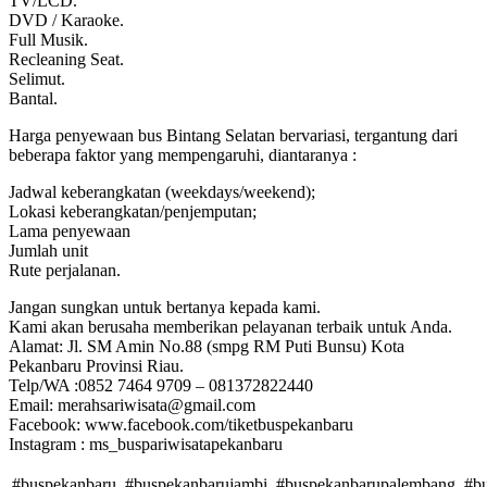
TV/LCD.
DVD / Karaoke.
Full Musik.
Recleaning Seat.
Selimut.
Bantal.
Harga penyewaan bus Bintang Selatan bervariasi, tergantung dari
beberapa faktor yang mempengaruhi, diantaranya :
Jadwal keberangkatan (weekdays/weekend);
Lokasi keberangkatan/penjemputan;
Lama penyewaan
Jumlah unit
Rute perjalanan.
Jangan sungkan untuk bertanya kepada kami.
Kami akan berusaha memberikan pelayanan terbaik untuk Anda.
Alamat: Jl. SM Amin No.88 (smpg RM Puti Bunsu) Kota
Pekanbaru Provinsi Riau.
Telp/WA :0852 7464 9709 – 081372822440
Email: merahsariwisata@gmail.com
Facebook: www.facebook.com/tiketbuspekanbaru
Instagram : ms_buspariwisatapekanbaru
#buspekanbaru, #buspekanbarujambi, #buspekanbarupalembang, #bu