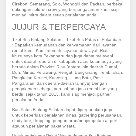
Cirebon, Semarang, Solo, Wonogiri dan Pacitan. berbekal
dukungan seluruh crew yang berpengalaman kami siap
menjadi mitra dalam setiap perjalanan anda
JUJUR & TERPERCAYA
Tiket Bus Bintang Selatan – Tiket Bus Patas di Pekanbaru
: Dapatkan kemudahan dan kenyamanan dari layanan
rental kami. Kami memiliki layanan di wilayah Riau
khususnya kota Pekanbaru dan juga dapat melayani
untuk daerah-daerah di kabupaten atau kotamadya yang
berada dalam Provinsi Riau (antara lain daerah Dumai,
Duri, Minas, Perawang, Rengat, Bangkinang, Tembilahan,
Pangkalan Kerinci, Kuansing, Ujung Batu, Pasir
Pangaraian, dan daerah-daerah lainnya).Dengan
pengalaman sebagai perusahaan jasa rental bus yang
berdiri sejak tahun 2013, kami siap menjadi partner
perjalanan Anda.
Bus Patas Bintang Selatan dapat dipergunakan juga
untuk keperluan perjalanan dinas, gathering perusahaan,
study tour, dropping, pengantaran/penjemputan airport
ataupun perjalanan paket wisata.
Untuk perjalanan Paket Wisata dengan Bus Bintang