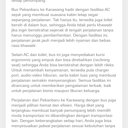
setiap penumpang.
Bus Pekanbaru ke Karawang hadir dengan fasilitas AC
sejuk yang membuat suasana kabin tetap segar
sepanjang perjalanan. Tak hanya itu, tersedia juga toilet
bersih di dalam bus, sehingga Anda tidak perlu khawatir
jika ingin beristirahat sejenak di tengah perjalanan tanpa
harus menunggu pemberhentian. Dengan fasilitas ini,
perjalanan jarak jauh menjadi lebih nyaman dan bebas
rasa khawatir.
Selain AC dan toilet, bus ini juga menyediakan kursi
ergonomis yang empuk dan bisa direbahkan (reclining
seat) sehingga Anda bisa beristirahat dengan lebih rileks.
Untuk menambah kenyamanan, tersedia pula charger
port, audio-video hiburan, serta kabin luas yang membuat
perjalanan semakin menyenangkan. Semua fasilitas ini
dirancang untuk memberikan pengalaman terbaik, baik
untuk perjalanan bisnis maupun liburan keluarga.
Perjalanan dari Pekanbaru ke Karawang dengan bus juga
menjadi pilihan hemat dan efisien. Harga tiket yang
terjangkau membuat banyak penumpang lebih memilih
moda transportasi ini dibandingkan dengan transportasi
lain. Dengan keberangkatan setiap hari, Anda juga bisa
menyesuaikan jadwal perjalanan sesuai kebutuhan tanpa