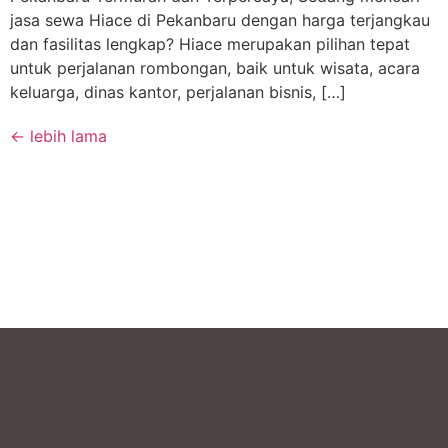
jasa sewa Hiace di Pekanbaru dengan harga terjangkau
dan fasilitas lengkap? Hiace merupakan pilihan tepat
untuk perjalanan rombongan, baik untuk wisata, acara
keluarga, dinas kantor, perjalanan bisnis, […]
←
lebih lama