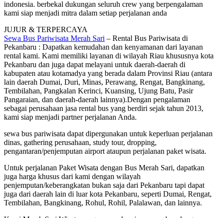
indonesia. berbekal dukungan seluruh crew yang berpengalaman
kami siap menjadi mitra dalam setiap perjalanan anda
JUJUR & TERPERCAYA
Sewa Bus Pariwisata Merah Sari
– Rental Bus Pariwisata di
Pekanbaru : Dapatkan kemudahan dan kenyamanan dari layanan
rental kami. Kami memiliki layanan di wilayah Riau khususnya kota
Pekanbaru dan juga dapat melayani untuk daerah-daerah di
kabupaten atau kotamadya yang berada dalam Provinsi Riau (antara
lain daerah Dumai, Duri, Minas, Perawang, Rengat, Bangkinang,
Tembilahan, Pangkalan Kerinci, Kuansing, Ujung Batu, Pasir
Pangaraian, dan daerah-daerah lainnya).Dengan pengalaman
sebagai perusahaan jasa rental bus yang berdiri sejak tahun 2013,
kami siap menjadi partner perjalanan Anda.
sewa bus pariwisata dapat dipergunakan untuk keperluan perjalanan
dinas, gathering perusahaan, study tour, dropping,
pengantaran/penjemputan airport ataupun perjalanan paket wisata.
Untuk perjalanan Paket Wisata dengan Bus Merah Sari, dapatkan
juga harga khusus dari kami dengan wilayah
penjemputan/keberangkatan bukan saja dari Pekanbaru tapi dapat
juga dari daerah lain di luar kota Pekanbaru, seperti Dumai, Rengat,
Tembilahan, Bangkinang, Rohul, Rohil, Palalawan, dan lainnya.