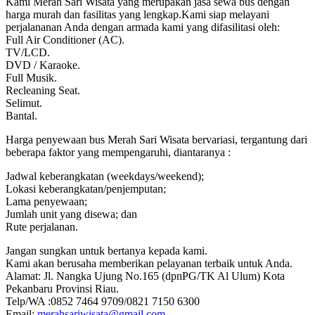
Kami Merah Sari Wisata yang merupakan jasa sewa bus dengan
harga murah dan fasilitas yang lengkap.Kami siap melayani
perjalananan Anda dengan armada kami yang difasilitasi oleh:
Full Air Conditioner (AC).
TV/LCD.
DVD / Karaoke.
Full Musik.
Recleaning Seat.
Selimut.
Bantal.
Harga penyewaan bus Merah Sari Wisata bervariasi, tergantung dari
beberapa faktor yang mempengaruhi, diantaranya :
Jadwal keberangkatan (weekdays/weekend);
Lokasi keberangkatan/penjemputan;
Lama penyewaan;
Jumlah unit yang disewa; dan
Rute perjalanan.
Jangan sungkan untuk bertanya kepada kami.
Kami akan berusaha memberikan pelayanan terbaik untuk Anda.
Alamat: Jl. Nangka Ujung No.165 (dpnPG/TK Al Ulum) Kota
Pekanbaru Provinsi Riau.
Telp/WA :0852 7464 9709/0821 7150 6300
Email:
merahsariwisata@gmail.com