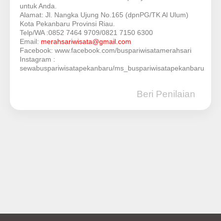
untuk Anda.
Alamat: Jl. Nangka Ujung No.165 (dpnPG/TK Al Ulum)
Kota Pekanbaru Provinsi Riau.
Telp/WA :0852 7464 9709/0821 7150 6300
Email:
merahsariwisata@gmail.com
Facebook: www.facebook.com/buspariwisatamerahsari
Instagram :
sewabuspariwisatapekanbaru/ms_buspariwisatapekanbaru
Beri Penilaian