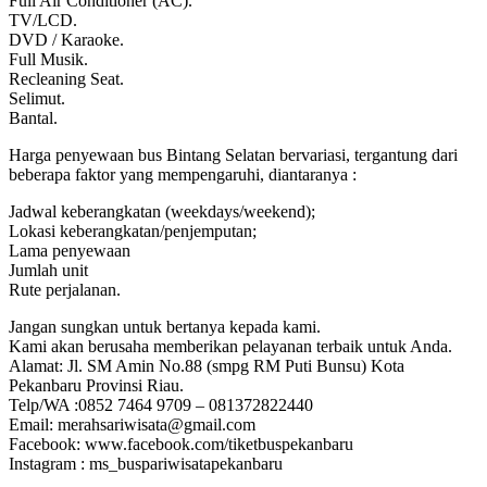
Full Air Conditioner (AC).
TV/LCD.
DVD / Karaoke.
Full Musik.
Recleaning Seat.
Selimut.
Bantal.
Harga penyewaan bus Bintang Selatan bervariasi, tergantung dari
beberapa faktor yang mempengaruhi, diantaranya :
Jadwal keberangkatan (weekdays/weekend);
Lokasi keberangkatan/penjemputan;
Lama penyewaan
Jumlah unit
Rute perjalanan.
Jangan sungkan untuk bertanya kepada kami.
Kami akan berusaha memberikan pelayanan terbaik untuk Anda.
Alamat: Jl. SM Amin No.88 (smpg RM Puti Bunsu) Kota
Pekanbaru Provinsi Riau.
Telp/WA :0852 7464 9709 – 081372822440
Email: merahsariwisata@gmail.com
Facebook: www.facebook.com/tiketbuspekanbaru
Instagram : ms_buspariwisatapekanbaru