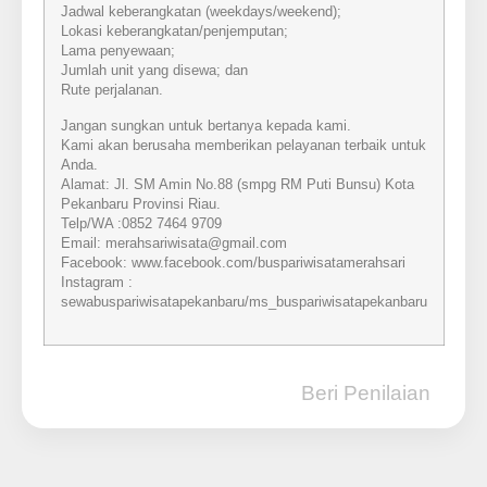
Jadwal keberangkatan (weekdays/weekend);
Lokasi keberangkatan/penjemputan;
Lama penyewaan;
Jumlah unit yang disewa; dan
Rute perjalanan.
Jangan sungkan untuk bertanya kepada kami.
Kami akan berusaha memberikan pelayanan terbaik untuk
Anda.
Alamat: Jl. SM Amin No.88 (smpg RM Puti Bunsu) Kota
Pekanbaru Provinsi Riau.
Telp/WA :0852 7464 9709
Email: merahsariwisata@gmail.com
Facebook: www.facebook.com/buspariwisatamerahsari
Instagram :
sewabuspariwisatapekanbaru/ms_buspariwisatapekanbaru
Beri Penilaian