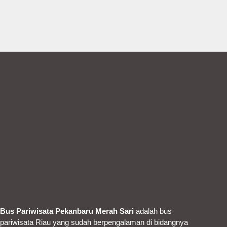
Bus Pariwisata Pekanbaru Merah Sari
adalah bus
pariwisata Riau yang sudah berpengalaman di bidangnya