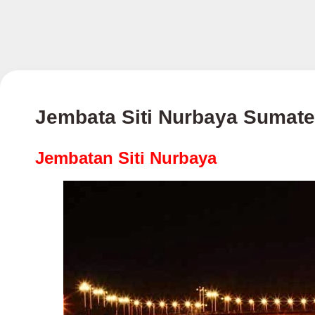
Jembata Siti Nurbaya Sumate
Jembatan Siti Nurbaya