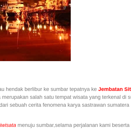
au hendak berlibur ke sumbar tepatnya ke
Jembatan Sit
 merupakan salah satu tempat wisata yang terkenal di 
dari sebuah cerita fenomena karya sastrawan sumatera
iwisata
menuju sumbar,selama perjalanan kami beserta