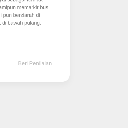
,kamipun memarkir bus
 pun berziarah di
 di bawah pulang.
Beri Penilaian