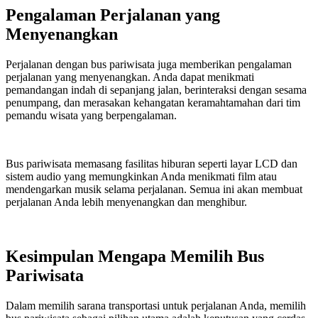
Pengalaman Perjalanan yang
Menyenangkan
Perjalanan dengan bus pariwisata juga memberikan pengalaman
perjalanan yang menyenangkan. Anda dapat menikmati
pemandangan indah di sepanjang jalan, berinteraksi dengan sesama
penumpang, dan merasakan kehangatan keramahtamahan dari tim
pemandu wisata yang berpengalaman.
Bus pariwisata memasang fasilitas hiburan seperti layar LCD dan
sistem audio yang memungkinkan Anda menikmati film atau
mendengarkan musik selama perjalanan. Semua ini akan membuat
perjalanan Anda lebih menyenangkan dan menghibur.
Kesimpulan Mengapa Memilih Bus
Pariwisata
Dalam memilih sarana transportasi untuk perjalanan Anda, memilih