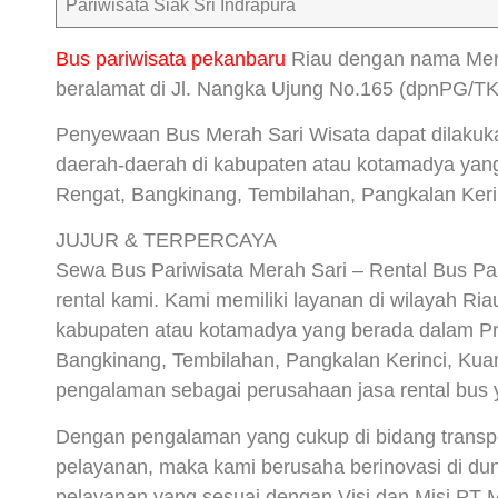
Pariwisata Siak Sri Indrapura
Bus pariwisata pekanbaru
Riau dengan nama Mera
beralamat di Jl. Nangka Ujung No.165 (dpnPG/TK
Penyewaan Bus Merah Sari Wisata dapat dilakuk
daerah-daerah di kabupaten atau kotamadya yang 
Rengat, Bangkinang, Tembilahan, Pangkalan Kerin
JUJUR & TERPERCAYA
Sewa Bus Pariwisata Merah Sari – Rental Bus P
rental kami. Kami memiliki layanan di wilayah R
kabupaten atau kotamadya yang berada dalam Prov
Bangkinang, Tembilahan, Pangkalan Kerinci, Kua
pengalaman sebagai perusahaan jasa rental bus ya
Dengan pengalaman yang cukup di bidang transpo
pelayanan, maka kami berusaha berinovasi di duni
pelayanan yang sesuai dengan Visi dan Misi PT M