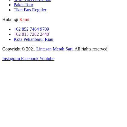
Paket Tour
Tiket Bus Reguler
Hubungi
Kami
+62 852 7464 9709
+62 813 7282 2440
Kota Pekanbaru, Riau
Copyright © 2021
Lintasan Merah Sari
. All rights reserved.
Instagram
Facebook
Youtube