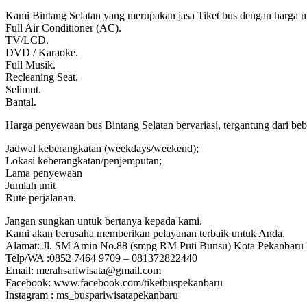
Kami Bintang Selatan yang merupakan jasa Tiket bus dengan harga mu
Full Air Conditioner (AC).
TV/LCD.
DVD / Karaoke.
Full Musik.
Recleaning Seat.
Selimut.
Bantal.
Harga penyewaan bus Bintang Selatan bervariasi, tergantung dari be
Jadwal keberangkatan (weekdays/weekend);
Lokasi keberangkatan/penjemputan;
Lama penyewaan
Jumlah unit
Rute perjalanan.
Jangan sungkan untuk bertanya kepada kami.
Kami akan berusaha memberikan pelayanan terbaik untuk Anda.
Alamat: Jl. SM Amin No.88 (smpg RM Puti Bunsu) Kota Pekanbaru P
Telp/WA :0852 7464 9709 – 081372822440
Email: merahsariwisata@gmail.com
Facebook: www.facebook.com/tiketbuspekanbaru
Instagram : ms_buspariwisatapekanbaru