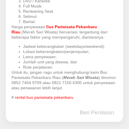
DVD / Karaoke.
Full Musik.
Recleaning Seat.
Selimut.
Bantal.
Harga penyewaan
B
us Pariwisata Pekanbaru
Riau
(Merah Sari Wisata) bervariasi, tergantung dari
beberapa faktor yang mempengaruhi, diantaranya :
Jadwal keberangkatan (weekdays/weekend);
Lokasi keberangkatan/penjemputan;
Lama penyewaan;
Jumlah unit yang disewa; dan
Rute perjalanan.
Untuk itu, jangan ragu untuk menghubungi kami Bus
Pariwisata Pekanbaru Riau (
Merah Sari Wisata
) dinomor
0852 7464 9709 atau 0821 7150 6300 untuk penyewaan
atau penawaran lebih lanjut.
#
rental bus pariwisata pekanbaru
Beri Penilaian