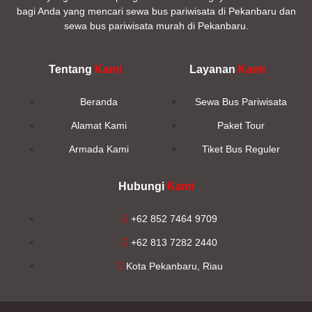
bagi Anda yang mencari sewa bus pariwisata di Pekanbaru dan
sewa bus pariwisata murah di Pekanbaru.
Tentang
Kami
Layanan
Kami
Beranda
Sewa Bus Pariwisata
Alamat Kami
Paket Tour
Armada Kami
Tiket Bus Reguler
Hubungi
Kami
+62 852 7464 9709
+62 813 7282 2440
Kota Pekanbaru, Riau