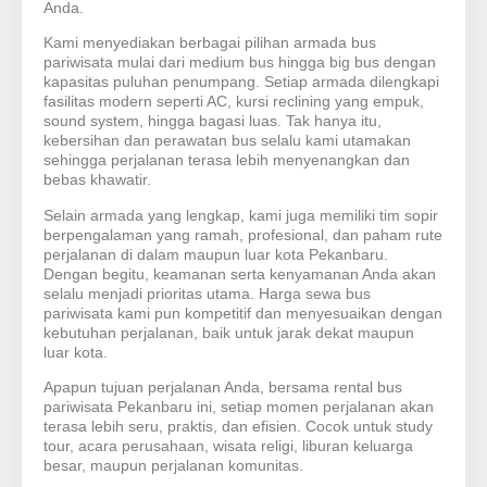
Anda.
Kami menyediakan berbagai pilihan armada bus
pariwisata mulai dari medium bus hingga big bus dengan
kapasitas puluhan penumpang. Setiap armada dilengkapi
fasilitas modern seperti AC, kursi reclining yang empuk,
sound system, hingga bagasi luas. Tak hanya itu,
kebersihan dan perawatan bus selalu kami utamakan
sehingga perjalanan terasa lebih menyenangkan dan
bebas khawatir.
Selain armada yang lengkap, kami juga memiliki tim sopir
berpengalaman yang ramah, profesional, dan paham rute
perjalanan di dalam maupun luar kota Pekanbaru.
Dengan begitu, keamanan serta kenyamanan Anda akan
selalu menjadi prioritas utama. Harga sewa bus
pariwisata kami pun kompetitif dan menyesuaikan dengan
kebutuhan perjalanan, baik untuk jarak dekat maupun
luar kota.
Apapun tujuan perjalanan Anda, bersama rental bus
pariwisata Pekanbaru ini, setiap momen perjalanan akan
terasa lebih seru, praktis, dan efisien. Cocok untuk study
tour, acara perusahaan, wisata religi, liburan keluarga
besar, maupun perjalanan komunitas.