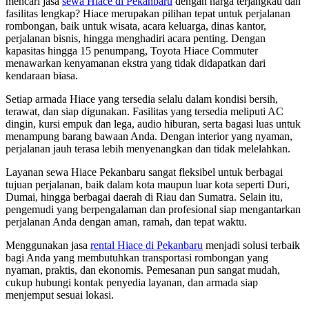
mencari jasa
sewa Hiace di Pekanbaru
dengan harga terjangkau dan
fasilitas lengkap? Hiace merupakan pilihan tepat untuk perjalanan
rombongan, baik untuk wisata, acara keluarga, dinas kantor,
perjalanan bisnis, hingga menghadiri acara penting. Dengan
kapasitas hingga 15 penumpang, Toyota Hiace Commuter
menawarkan kenyamanan ekstra yang tidak didapatkan dari
kendaraan biasa.
Setiap armada Hiace yang tersedia selalu dalam kondisi bersih,
terawat, dan siap digunakan. Fasilitas yang tersedia meliputi AC
dingin, kursi empuk dan lega, audio hiburan, serta bagasi luas untuk
menampung barang bawaan Anda. Dengan interior yang nyaman,
perjalanan jauh terasa lebih menyenangkan dan tidak melelahkan.
Layanan sewa Hiace Pekanbaru sangat fleksibel untuk berbagai
tujuan perjalanan, baik dalam kota maupun luar kota seperti Duri,
Dumai, hingga berbagai daerah di Riau dan Sumatra. Selain itu,
pengemudi yang berpengalaman dan profesional siap mengantarkan
perjalanan Anda dengan aman, ramah, dan tepat waktu.
Menggunakan jasa
rental Hiace di Pekanbaru
menjadi solusi terbaik
bagi Anda yang membutuhkan transportasi rombongan yang
nyaman, praktis, dan ekonomis. Pemesanan pun sangat mudah,
cukup hubungi kontak penyedia layanan, dan armada siap
menjemput sesuai lokasi.