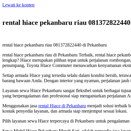
Lewati ke konten
rental hiace pekanbaru riau 081372822440
rental hiace pekanbaru riau 081372822440 di Pekanbaru
rental hiace pekanbaru riau di Pekanbaru Terbaik, rental hiace peka
lengkap? Hiace merupakan pilihan tepat untuk perjalanan rombongan, b
penumpang, Toyota Hiace Commuter menawarkan kenyamanan ekstra y
Setiap armada Hiace yang tersedia selalu dalam kondisi bersih, teraw
barang bawaan Anda. Dengan interior yang nyaman, perjalanan jauh 
Layanan sewa Hiace Pekanbaru sangat fleksibel untuk berbagai tujuan
yang berpengalaman dan profesional siap mengantarkan perjalanan A
Menggunakan jasa
rental Hiace di Pekanbaru
menjadi solusi terbaik
kontak penyedia layanan, dan armada siap menjemput sesuai lokasi.
Pilih layanan sewa Hiace terpercaya di Pekanbaru untuk pengalaman
Sewa Mobil Hiace Pekanbaru Merah Sari, adalah penyedia jasa layan