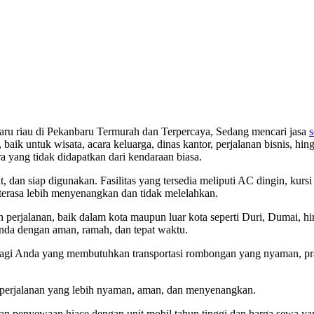
nbaru riau di Pekanbaru Termurah dan Terpercaya, Sedang mencari jasa
s
aik untuk wisata, acara keluarga, dinas kantor, perjalanan bisnis, hi
ang tidak didapatkan dari kendaraan biasa.
at, dan siap digunakan. Fasilitas yang tersedia meliputi AC dingin, kur
terasa lebih menyenangkan dan tidak melelahkan.
 perjalanan, baik dalam kota maupun luar kota seperti Duri, Dumai, hi
nda dengan aman, ramah, dan tepat waktu.
 bagi Anda yang membutuhkan transportasi rombongan yang nyaman, p
 perjalanan yang lebih nyaman, aman, dan menyenangkan.
an penyewaan hiace dengan unit mobil tahun tinggi dan harga sewa yan