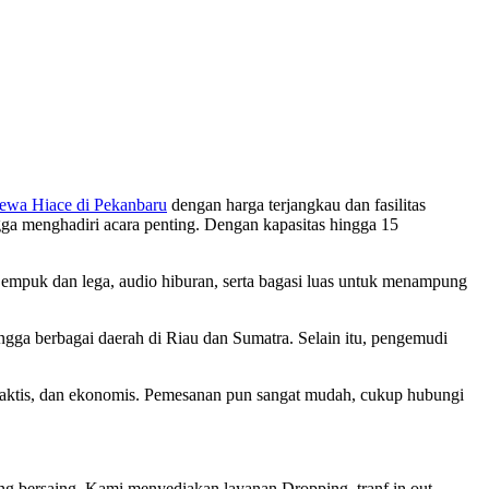
ewa Hiace di Pekanbaru
dengan harga terjangkau dan fasilitas
ngga menghadiri acara penting. Dengan kapasitas hingga 15
si empuk dan lega, audio hiburan, serta bagasi luas untuk menampung
ngga berbagai daerah di Riau dan Sumatra. Selain itu, pengemudi
raktis, dan ekonomis. Pemesanan pun sangat mudah, cukup hubungi
g bersaing. Kami menyediakan layanan Dropping, tranf in out,