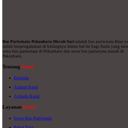
Bus Pariwisata Pekanbaru Merah Sari
adalah bus pariwisata Riau y
sudah berpengalaman di bidangnya dalam hal ini bagi Anda yang men
sewa bus pariwisata di Pekanbaru dan sewa bus pariwisata murah di
Pekanbaru.
Tentang
Kami
Beranda
Alamat Kami
Armada Kami
Layanan
Kami
Sewa Bus Pariwisata
Paket Tour