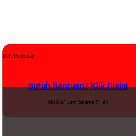
Beri Penilaian
Butuh Bantuan? Klik Disini
Aktif 24 Jam Selama 7 Hari