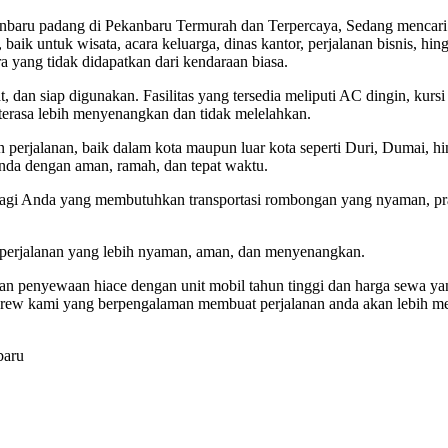
anbaru padang di Pekanbaru Termurah dan Terpercaya, Sedang mencari
aik untuk wisata, acara keluarga, dinas kantor, perjalanan bisnis, hi
ang tidak didapatkan dari kendaraan biasa.
at, dan siap digunakan. Fasilitas yang tersedia meliputi AC dingin, kur
terasa lebih menyenangkan dan tidak melelahkan.
 perjalanan, baik dalam kota maupun luar kota seperti Duri, Dumai, hi
nda dengan aman, ramah, dan tepat waktu.
 bagi Anda yang membutuhkan transportasi rombongan yang nyaman, p
 perjalanan yang lebih nyaman, aman, dan menyenangkan.
an penyewaan hiace dengan unit mobil tahun tinggi dan harga sewa yan
 crew kami yang berpengalaman membuat perjalanan anda akan lebih m
baru