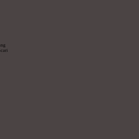
ang
cari