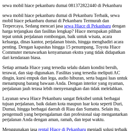
sewa mobil hiace pekanbaru dumai 081372822440 di Pekanbaru
sewa mobil hiace pekanbaru dumai di Pekanbaru Terbaik, sewa
mobil hiace pekanbaru dumai di Pekanbaru Termurah dan
Terpercaya, Sedang mencari jasa
sewa Hiace di Pekanbaru
dengan
harga terjangkau dan fasilitas lengkap? Hiace merupakan pilihan
tepat untuk perjalanan rombongan, baik untuk wisata, acara
keluarga, dinas kantor, perjalanan bisnis, hingga menghadiri acara
penting. Dengan kapasitas hingga 15 penumpang, Toyota Hiace
Commuter menawarkan kenyamanan ekstra yang tidak didapatkan
dari kendaraan biasa.
Setiap armada Hiace yang tersedia selalu dalam kondisi bersih,
terawat, dan siap digunakan. Fasilitas yang tersedia meliputi AC
dingin, kursi empuk dan lega, audio hiburan, serta bagasi luas untuk
menampung barang bawaan Anda. Dengan interior yang nyaman,
perjalanan jauh terasa lebih menyenangkan dan tidak melelahkan.
Layanan sewa Hiace Pekanbaru sangat fleksibel untuk berbagai
tujuan perjalanan, baik dalam kota maupun luar kota seperti Duri,
Dumai, hingga berbagai daerah di Riau dan Sumatra. Selain itu,
pengemudi yang berpengalaman dan profesional siap mengantarkan
perjalanan Anda dengan aman, ramah, dan tepat waktu.
Menggunakan jasa
rental Hiace di Pekanbaru
menjadi solusi terbaik