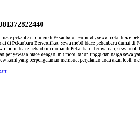
a081372822440
l hiace pekanbaru dumai di Pekanbaru Termurah, sewa mobil hiace pek
i di Pekanbaru Bersertifikat, sewa mobil hiace pekanbaru dumai di 
ewa mobil hiace pekanbaru dumai di Pekanbaru Ternyaman, sewa mobil
an penyewaan hiace dengan unit mobil tahun tinggi dan harga sewa yan
 crew kami yang berpengalaman membuat perjalanan anda akan lebih m
baru