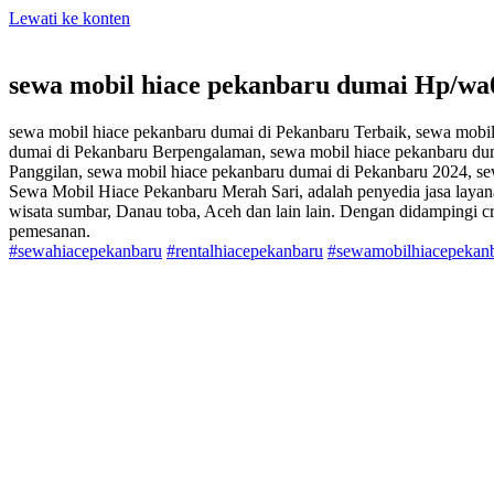
Lewati ke konten
sewa mobil hiace pekanbaru dumai Hp/w
sewa mobil hiace pekanbaru dumai di Pekanbaru Terbaik, sewa mobi
dumai di Pekanbaru Berpengalaman, sewa mobil hiace pekanbaru duma
Panggilan, sewa mobil hiace pekanbaru dumai di Pekanbaru 2024, s
Sewa Mobil Hiace Pekanbaru Merah Sari, adalah penyedia jasa layan
wisata sumbar, Danau toba, Aceh dan lain lain. Dengan didampingi
pemesanan.
#sewahiacepekanbaru
#rentalhiacepekanbaru
#sewamobilhiacepekan