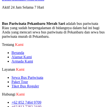
Aktif 24 Jam Selama 7 Hari
Bus Pariwisata Pekanbaru Merah Sari
adalah bus pariwisata
Riau yang sudah berpengalaman di bidangnya dalam hal ini bagi
Anda yang mencari sewa bus pariwisata di Pekanbaru dan sewa bus
pariwisata murah di Pekanbaru.
Tentang
Kami
Beranda
Alamat Kami
Armada Kami
Layanan
Kami
Sewa Bus Pariwisata
Paket Tour
Tiket Bus Reguler
Hubungi
Kami
+62 852 7464 9709
+62 813 7282 2440