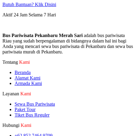
Butuh Bantuan? Klik Disini
Aktif 24 Jam Selama 7 Hari
Bus Pariwisata Pekanbaru Merah Sari
adalah bus pariwisata
Riau yang sudah berpengalaman di bidangnya dalam hal ini bagi
Anda yang mencari sewa bus pariwisata di Pekanbaru dan sewa bus
pariwisata murah di Pekanbaru.
Tentang
Kami
Beranda
Alamat Kami
Armada Kami
Layanan
Kami
Sewa Bus Pariwisata
Paket Tour
Tiket Bus Reguler
Hubungi
Kami
+62 852 7464 9709