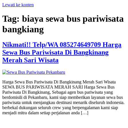
Lewati ke konten
Tag:
biaya sewa bus pariwisata
bangkiang
Nikmati!! Telp/WA 085274649709 Harga
Sewa Bus Pariwisata Di Bangkinang
Merah Sari Wisata
Harga Sewa Bus Pariwisata Di Bangkinang Merah Sari Wisata
SEWA BUS PARIWISATA MERAH SARI Harga Sewa Bus
Pariwisata Di Bangkinang, Sebagai agen bus pariwisata yang
berdomisili di Pekanbaru, kami siap memberikan layanan sewa bus
pariwisata untuk menjangkau destinasi menarik diseluruh indonesia.
berbekal dukungan seluruh crew yang berpengalaman kami siap
menjadi mitra dalam setiap perjalanan anda […]