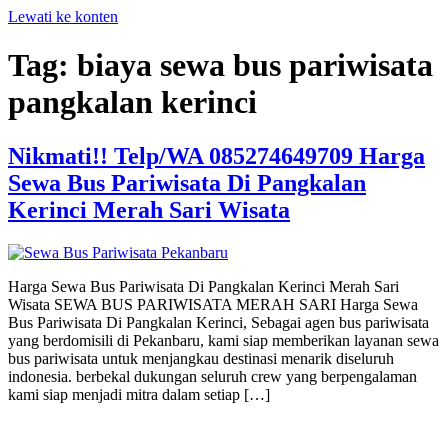
Lewati ke konten
Tag:
biaya sewa bus pariwisata
pangkalan kerinci
Nikmati!! Telp/WA 085274649709 Harga
Sewa Bus Pariwisata Di Pangkalan
Kerinci Merah Sari Wisata
Harga Sewa Bus Pariwisata Di Pangkalan Kerinci Merah Sari
Wisata SEWA BUS PARIWISATA MERAH SARI Harga Sewa
Bus Pariwisata Di Pangkalan Kerinci, Sebagai agen bus pariwisata
yang berdomisili di Pekanbaru, kami siap memberikan layanan sewa
bus pariwisata untuk menjangkau destinasi menarik diseluruh
indonesia. berbekal dukungan seluruh crew yang berpengalaman
kami siap menjadi mitra dalam setiap […]