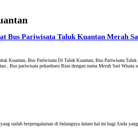
Kuantan
t Bus Pariwisata Taluk Kuantan Merah Sa
aluk Kuantan, Bus Pariwisata Di Taluk Kuantan, Bus Pariwisata Taluk
an , Bus pariwisata pekanbaru Riau dengan nama Merah Sari Wisata a
 yang sudah berpengalaman di bidangnya dalam hal ini bagi Anda yang