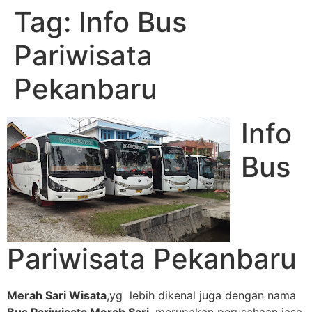
Tag:
Info Bus
Pariwisata
Pekanbaru
Info
Bus
Pariwisata Pekanbaru
Merah Sari Wisata
,yg lebih dikenal juga dengan nama