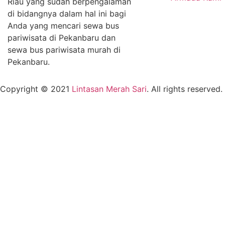
Riau yang sudah berpengalaman
di bidangnya dalam hal ini bagi
Anda yang mencari sewa bus
pariwisata di Pekanbaru dan
sewa bus pariwisata murah di
Pekanbaru.
Copyright © 2021
Lintasan Merah Sari
. All rights reserved.