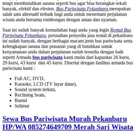
tetapi membutuhkan sarana seperti bus agar bisa berangkat sekali
banyak, efektif dan efesien.
Bus Pariwisata Pekanbaru
merupakan
salah satu alternatif terbaik bagi anda untuk menemani perjalanan
wisata anda bersama rombongan dengan aman dan nyaman.
Saat ini sudah banyak kemudahan bagi anda yang ingin
Rental Bus
Pariwisata Pekanbaru
, perusahan penyedia jasa rental di pekanbaru
ini sudah banyak. dengan berbagai macam jenis bus pariwisata serta
kelengkapan sarana dan prasaran yang di butuhkan untuk
kenyamanan anda dalam perjalanan sudah tersedia dengan baik
seperti Armada
bus pariwisata
kami mulai dari kapasitas 26 kursi,
29 kursi, 43 kursi dan 45 kursi. Disertai dengan fasilitas armada bus
pariwisata kami :
Full AC, DVD,
Karaoke, LCD (TV layar datar),
Sound system terkini,
Reclining Seats,
Bantal
Selimut
Sewa Bus Pariwisata Murah Pekanbaru
HP/WA 085274649709 Merah Sari Wisata