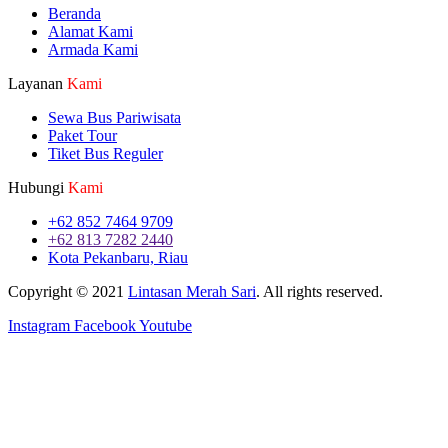
Beranda
Alamat Kami
Armada Kami
Layanan
Kami
Sewa Bus Pariwisata
Paket Tour
Tiket Bus Reguler
Hubungi
Kami
+62 852 7464 9709
+62 813 7282 2440
Kota Pekanbaru, Riau
Copyright © 2021
Lintasan Merah Sari
. All rights reserved.
Instagram
Facebook
Youtube