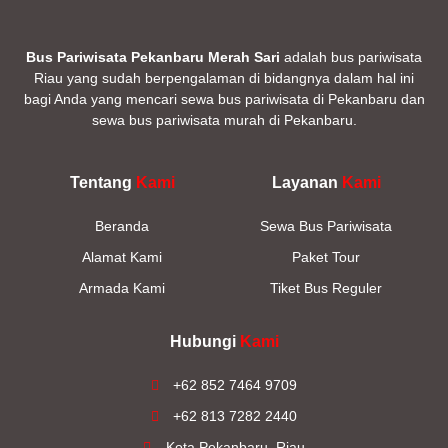
Bus Pariwisata Pekanbaru Merah Sari
adalah bus pariwisata
Riau yang sudah berpengalaman di bidangnya dalam hal ini
bagi Anda yang mencari sewa bus pariwisata di Pekanbaru dan
sewa bus pariwisata murah di Pekanbaru.
Tentang
Kami
Layanan
Kami
Beranda
Sewa Bus Pariwisata
Alamat Kami
Paket Tour
Armada Kami
Tiket Bus Reguler
Hubungi
Kami
+62 852 7464 9709
+62 813 7282 2440
Kota Pekanbaru, Riau