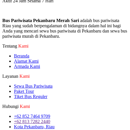
Aktif 24 Jam Selama 7 Hari
Bus Pariwisata Pekanbaru Merah Sari
adalah bus pariwisata
Riau yang sudah berpengalaman di bidangnya dalam hal ini bagi
Anda yang mencari sewa bus pariwisata di Pekanbaru dan sewa bus
pariwisata murah di Pekanbaru.
Tentang
Kami
Beranda
Alamat Kami
Armada Kami
Layanan
Kami
Sewa Bus Pariwisata
Paket Tour
Tiket Bus Reguler
Hubungi
Kami
+62 852 7464 9709
+62 813 7282 2440
Kota Pekanbaru, Riau