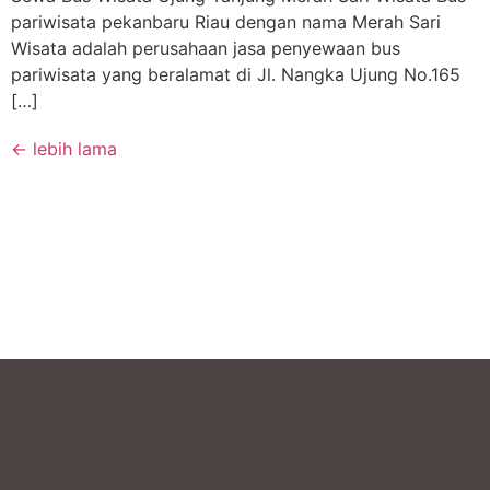
pariwisata pekanbaru Riau dengan nama Merah Sari
Wisata adalah perusahaan jasa penyewaan bus
pariwisata yang beralamat di Jl. Nangka Ujung No.165
[…]
←
lebih lama