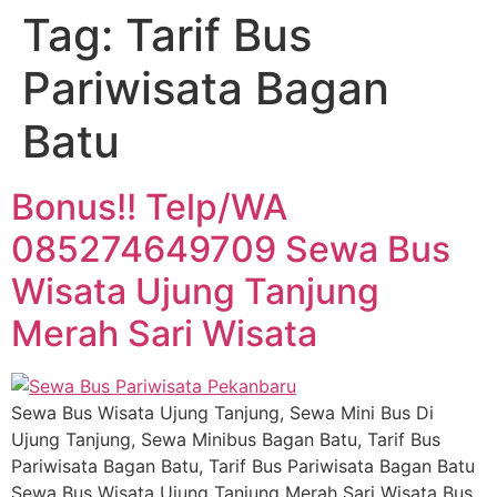
Tag:
Tarif Bus
Pariwisata Bagan
Batu
Bonus!! Telp/WA
085274649709 Sewa Bus
Wisata Ujung Tanjung
Merah Sari Wisata
Sewa Bus Wisata Ujung Tanjung, Sewa Mini Bus Di
Ujung Tanjung, Sewa Minibus Bagan Batu, Tarif Bus
Pariwisata Bagan Batu, Tarif Bus Pariwisata Bagan Batu
Sewa Bus Wisata Ujung Tanjung Merah Sari Wisata Bus