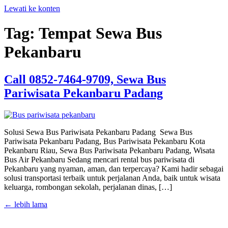
Lewati ke konten
Tag:
Tempat Sewa Bus
Pekanbaru
Call 0852-7464-9709, Sewa Bus
Pariwisata Pekanbaru Padang
Solusi Sewa Bus Pariwisata Pekanbaru Padang Sewa Bus
Pariwisata Pekanbaru Padang, Bus Pariwisata Pekanbaru Kota
Pekanbaru Riau, Sewa Bus Pariwisata Pekanbaru Padang, Wisata
Bus Air Pekanbaru Sedang mencari rental bus pariwisata di
Pekanbaru yang nyaman, aman, dan terpercaya? Kami hadir sebagai
solusi transportasi terbaik untuk perjalanan Anda, baik untuk wisata
keluarga, rombongan sekolah, perjalanan dinas, […]
←
lebih lama