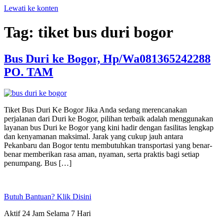
Lewati ke konten
Tag:
tiket bus duri bogor
Bus Duri ke Bogor, Hp/Wa081365242288
PO. TAM
Tiket Bus Duri Ke Bogor Jika Anda sedang merencanakan
perjalanan dari Duri ke Bogor, pilihan terbaik adalah menggunakan
layanan bus Duri ke Bogor yang kini hadir dengan fasilitas lengkap
dan kenyamanan maksimal. Jarak yang cukup jauh antara
Pekanbaru dan Bogor tentu membutuhkan transportasi yang benar-
benar memberikan rasa aman, nyaman, serta praktis bagi setiap
penumpang. Bus […]
Butuh Bantuan? Klik Disini
Aktif 24 Jam Selama 7 Hari