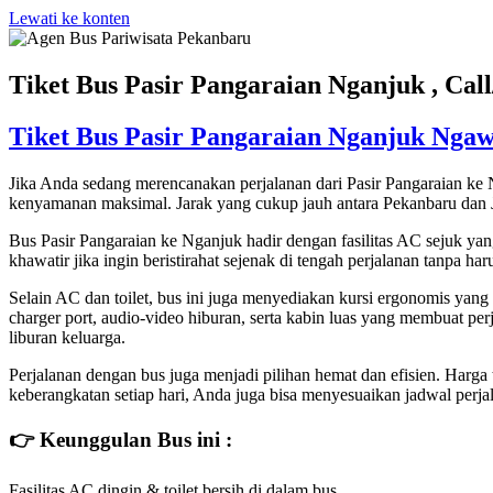
Lewati ke konten
Tiket Bus Pasir Pangaraian Nganjuk , Ca
Tiket Bus Pasir Pangaraian Nganjuk Nga
Jika Anda sedang merencanakan perjalanan dari Pasir Pangaraian ke N
kenyamanan maksimal. Jarak yang cukup jauh antara Pekanbaru dan J
Bus Pasir Pangaraian ke Nganjuk hadir dengan fasilitas AC sejuk yang
khawatir jika ingin beristirahat sejenak di tengah perjalanan tanpa h
Selain AC dan toilet, bus ini juga menyediakan kursi ergonomis yang
charger port, audio-video hiburan, serta kabin luas yang membuat p
liburan keluarga.
Perjalanan dengan bus juga menjadi pilihan hemat dan efisien. Harga
keberangkatan setiap hari, Anda juga bisa menyesuaikan jadwal perjal
👉 Keunggulan Bus ini :
Fasilitas AC dingin & toilet bersih di dalam bus