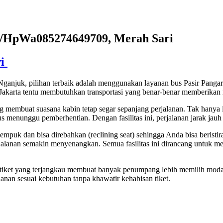
ll/HpWa085274649709, Merah Sari
wi
ganjuk, pilihan terbaik adalah menggunakan layanan bus Pasir Pangara
akarta tentu membutuhkan transportasi yang benar-benar memberikan r
 membuat suasana kabin tetap segar sepanjang perjalanan. Tak hanya itu
arus menunggu pemberhentian. Dengan fasilitas ini, perjalanan jarak jau
 empuk dan bisa direbahkan (reclining seat) sehingga Anda bisa berist
erjalanan semakin menyenangkan. Semua fasilitas ini dirancang untuk m
 tiket yang terjangkau membuat banyak penumpang lebih memilih moda t
anan sesuai kebutuhan tanpa khawatir kehabisan tiket.