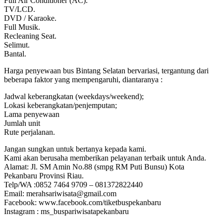
Full Air Conditioner (AC).
TV/LCD.
DVD / Karaoke.
Full Musik.
Recleaning Seat.
Selimut.
Bantal.
Harga penyewaan bus Bintang Selatan bervariasi, tergantung dari
beberapa faktor yang mempengaruhi, diantaranya :
Jadwal keberangkatan (weekdays/weekend);
Lokasi keberangkatan/penjemputan;
Lama penyewaan
Jumlah unit
Rute perjalanan.
Jangan sungkan untuk bertanya kepada kami.
Kami akan berusaha memberikan pelayanan terbaik untuk Anda.
Alamat: Jl. SM Amin No.88 (smpg RM Puti Bunsu) Kota
Pekanbaru Provinsi Riau.
Telp/WA :0852 7464 9709 – 081372822440
Email: merahsariwisata@gmail.com
Facebook: www.facebook.com/tiketbuspekanbaru
Instagram : ms_buspariwisatapekanbaru