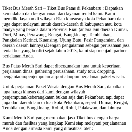
Tiket Bus Merah Sari – Tiket Bus Patas di Pekanbaru : Dapatkan
kemudahan dan kenyamanan dari layanan rental kami. Kami
memiliki layanan di wilayah Riau khususnya kota Pekanbaru dan
juga dapat melayani untuk daerah-daerah di kabupaten atau kota
madya yang berada dalam Provinsi Riau (antara lain daerah Dumai,
Duri, Minas, Perawang, Rengat, Bangkinang, Tembilahan,
Pangkalan Kerinci, Kuansing, Ujung Batu, Pasir Pangaraian, dan
daerah-daerah lainnya).Dengan pengalaman sebagai perusahaan jasa
rental bus yang berdiri sejak tahun 2013, kami siap menjadi partner
perjalanan Anda.
Bus Patas Merah Sari dapat dipergunakan juga untuk keperluan
perjalanan dinas, gathering perusahaan, study tour, dropping,
pengantaran/penjemputan airport ataupun perjalanan paket wisata.
Untuk perjalanan Paket Wisata dengan Bus Merah Sari, dapatkan
juga harga khusus dari kami dengan wilayah
penjemputan/keberangkatan bukan saja dari Pekanbaru tapi dapat
juga dari daerah lain di luar kota Pekanbaru, seperti Dumai, Rengat,
Tembilahan, Bangkinang, Rohul, Rohil, Palalawan, dan lainnya.
Kami Merah Sari yang merupakan jasa Tiket bus dengan harga
murah dan fasilitas yang lengkap.Kami siap melayani perjalananan
Anda dengan armada kami yang difasilitasi oleh: