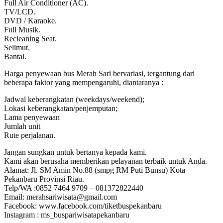
Full Air Conditioner (AC).
TV/LCD.
DVD / Karaoke.
Full Musik.
Recleaning Seat.
Selimut.
Bantal.
Harga penyewaan bus Merah Sari bervariasi, tergantung dari
beberapa faktor yang mempengaruhi, diantaranya :
Jadwal keberangkatan (weekdays/weekend);
Lokasi keberangkatan/penjemputan;
Lama penyewaan
Jumlah unit
Rute perjalanan.
Jangan sungkan untuk bertanya kepada kami.
Kami akan berusaha memberikan pelayanan terbaik untuk Anda.
Alamat: Jl. SM Amin No.88 (smpg RM Puti Bunsu) Kota
Pekanbaru Provinsi Riau.
Telp/WA :0852 7464 9709 – 081372822440
Email: merahsariwisata@gmail.com
Facebook: www.facebook.com/tiketbuspekanbaru
Instagram : ms_buspariwisatapekanbaru