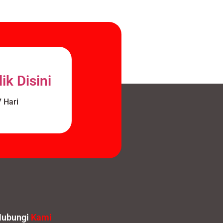
ik Disini
 Hari
Hubungi
Kami