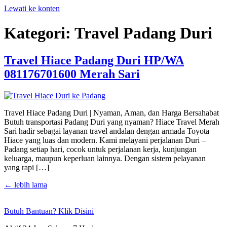
Lewati ke konten
Kategori:
Travel Padang Duri
Travel Hiace Padang Duri HP/WA
081176701600 Merah Sari
Travel Hiace Padang Duri | Nyaman, Aman, dan Harga Bersahabat
Butuh transportasi Padang Duri yang nyaman? Hiace Travel Merah
Sari hadir sebagai layanan travel andalan dengan armada Toyota
Hiace yang luas dan modern. Kami melayani perjalanan Duri –
Padang setiap hari, cocok untuk perjalanan kerja, kunjungan
keluarga, maupun keperluan lainnya. Dengan sistem pelayanan
yang rapi […]
←
lebih lama
Butuh Bantuan? Klik Disini