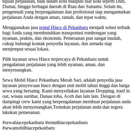
tujuan perjalanan, baik dalam kota maupun luar kota seperti Duri,
Dumai, hingga berbagai daerah di Riau dan Sumatra. Selain itu,
pengemudi yang berpengalaman dan profesional siap mengantarkan
perjalanan Anda dengan aman, ramah, dan tepat waktu.
Menggunakan jasa
rental Hiace di Pekanbaru
menjadi solusi terbaik
bagi Anda yang membutuhkan transportasi rombongan yang
nyaman, praktis, dan ekonomis. Pemesanan pun sangat mudah,
cukup hubungi kontak penyedia layanan, dan armada siap
menjemput sesuai lokasi.
Pilih layanan sewa Hiace terpercaya di Pekanbaru untuk
pengalaman perjalanan yang lebih nyaman, aman, dan
menyenangkan.
Sewa Mobil Hiace Pekanbaru Merah Sari, adalah penyedia jasa
layanan penyewaan hiace dengan unit mobil tahun tinggi dan harga
sewa yang bersaing. Kami menyediakan layanan Dropping, tranf in
out, wisata sumbar, Danau toba, Aceh dan lain lain. Dengan di
dampingi crew kami yang berpengalaman membuat perjalanan anda
akan lebih menyenangkan.Tentukan perjalanan anda dan segera
lakukan pemesanan.
#sewahiacepekanbaru #rentalhiacepekanbaru
#sewamobilhiacepekanbaru