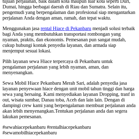
tujuan perjalanan, baik dalam kota maupun luar kota seperti Duri,
Dumai, hingga berbagai daerah di Riau dan Sumatra. Selain itu,
pengemudi yang berpengalaman dan profesional siap mengantarkan
perjalanan Anda dengan aman, ramah, dan tepat waktu.
Menggunakan jasa
rental Hiace di Pekanbaru
menjadi solusi terbaik
bagi Anda yang membutuhkan transportasi rombongan yang
nyaman, praktis, dan ekonomis. Pemesanan pun sangat mudah,
cukup hubungi kontak penyedia layanan, dan armada siap
menjemput sesuai lokasi.
Pilih layanan sewa Hiace terpercaya di Pekanbaru untuk
pengalaman perjalanan yang lebih nyaman, aman, dan
menyenangkan.
Sewa Mobil Hiace Pekanbaru Merah Sari, adalah penyedia jasa
layanan penyewaan hiace dengan unit mobil tahun tinggi dan harga
sewa yang bersaing. Kami menyediakan layanan Dropping, tranf in
out, wisata sumbar, Danau toba, Aceh dan lain lain. Dengan di
dampingi crew kami yang berpengalaman membuat perjalanan anda
akan lebih menyenangkan.Tentukan perjalanan anda dan segera
lakukan pemesanan.
#sewahiacepekanbaru #rentalhiacepekanbaru
#sewamobilhiacepekanbaru