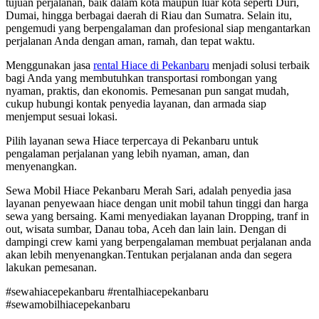
tujuan perjalanan, baik dalam kota maupun luar kota seperti Duri,
Dumai, hingga berbagai daerah di Riau dan Sumatra. Selain itu,
pengemudi yang berpengalaman dan profesional siap mengantarkan
perjalanan Anda dengan aman, ramah, dan tepat waktu.
Menggunakan jasa
rental Hiace di Pekanbaru
menjadi solusi terbaik
bagi Anda yang membutuhkan transportasi rombongan yang
nyaman, praktis, dan ekonomis. Pemesanan pun sangat mudah,
cukup hubungi kontak penyedia layanan, dan armada siap
menjemput sesuai lokasi.
Pilih layanan sewa Hiace terpercaya di Pekanbaru untuk
pengalaman perjalanan yang lebih nyaman, aman, dan
menyenangkan.
Sewa Mobil Hiace Pekanbaru Merah Sari, adalah penyedia jasa
layanan penyewaan hiace dengan unit mobil tahun tinggi dan harga
sewa yang bersaing. Kami menyediakan layanan Dropping, tranf in
out, wisata sumbar, Danau toba, Aceh dan lain lain. Dengan di
dampingi crew kami yang berpengalaman membuat perjalanan anda
akan lebih menyenangkan.Tentukan perjalanan anda dan segera
lakukan pemesanan.
#sewahiacepekanbaru #rentalhiacepekanbaru
#sewamobilhiacepekanbaru