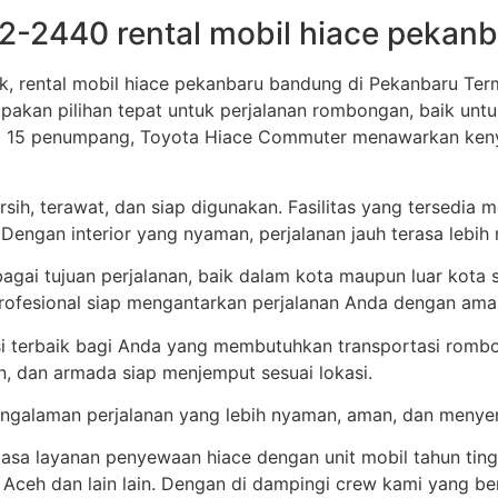
-2440 rental mobil hiace pekan
ik, rental mobil hiace pekanbaru bandung di Pekanbaru Te
akan pilihan tepat untuk perjalanan rombongan, baik untuk 
ga 15 penumpang, Toyota Hiace Commuter menawarkan keny
ih, terawat, dan siap digunakan. Fasilitas yang tersedia me
engan interior yang nyaman, perjalanan jauh terasa lebih
gai tujuan perjalanan, baik dalam kota maupun luar kota s
rofesional siap mengantarkan perjalanan Anda dengan aman
si terbaik bagi Anda yang membutuhkan transportasi romb
, dan armada siap menjemput sesuai lokasi.
pengalaman perjalanan yang lebih nyaman, aman, dan meny
jasa layanan penyewaan hiace dengan unit mobil tahun tin
a, Aceh dan lain lain. Dengan di dampingi crew kami yang 