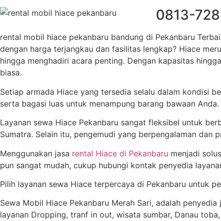
0813-7282
rental mobil hiace pekanbaru bandung di Pekanbaru Terba
dengan harga terjangkau dan fasilitas lengkap? Hiace merup
hingga menghadiri acara penting. Dengan kapasitas hing
biasa.
Setiap armada Hiace yang tersedia selalu dalam kondisi bers
serta bagasi luas untuk menampung barang bawaan Anda. D
Layanan sewa Hiace Pekanbaru sangat fleksibel untuk berba
Sumatra. Selain itu, pengemudi yang berpengalaman dan p
Menggunakan jasa
rental Hiace di Pekanbaru
menjadi solu
pun sangat mudah, cukup hubungi kontak penyedia layanan
Pilih layanan sewa Hiace terpercaya di Pekanbaru untuk 
Sewa Mobil Hiace Pekanbaru Merah Sari, adalah penyedia 
layanan Dropping, tranf in out, wisata sumbar, Danau tob