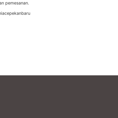
kan pemesanan.
hiacepekanbaru